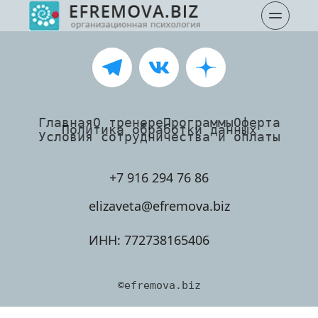
Главная
О тренере
Программы
Оферта
Политика обработки данных
Условия сотрудничества и оплаты
+7 916 294 76 86
elizaveta@efremova.biz
ИНН: 772738165406
©efremova.biz