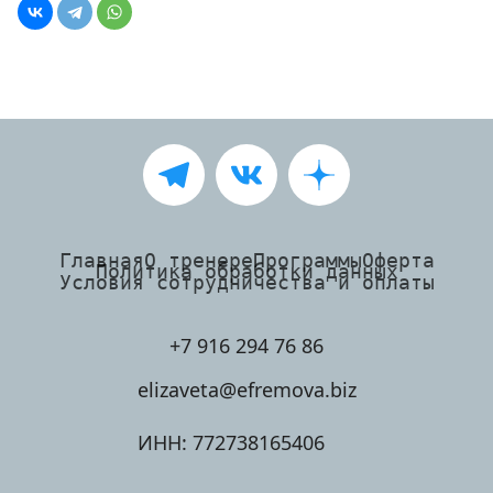
Главная
О тренере
Программы
Оферта
Политика обработки данных
Условия сотрудничества и оплаты
+7 916 294 76 86
elizaveta@efremova.biz
ИНН: 772738165406