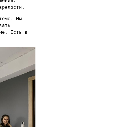
шения.
зрелости.
теме. Мы
вать
ме. Есть в