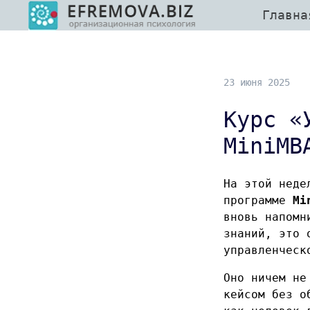
Главна
23 июня 2025
Курс «
MiniMB
На этой неде
программе
Mi
вновь напомн
знаний, это 
управленческ
Оно ничем не
кейсом без о