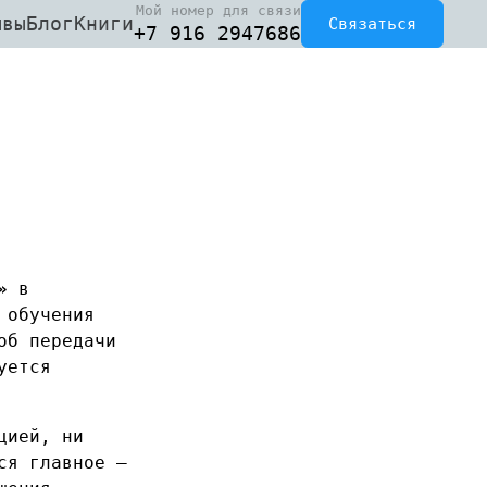
Мой номер для связи
ывы
Блог
Книги
Связаться
+7 916 2947686
»
в
 обучения
об передачи
уется
цией, ни
ся главное —