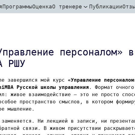
я
Программы
Оценка
О тренере
Публикации
Отз
Управление персоналом» в
A РШУ
ле завершился мой курс
«Управление персоналом
niMBA Русской школы управления
. Формат очного
ил: живое взаимодействие — это не просто спос
особое пространство смыслов, в котором формир
ое мышление.
 заменяется. Ни лекцией в записи, ни презента
братной связи. В живом присутствии раскрывает