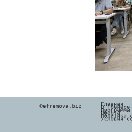
Главная
©efremova.biz
О тренере
Программы
Оферта
Политика 
Условия с